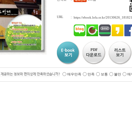
URL
:
https://ebook.lofa.or.kr/20130626_181821
PDF
매우만족
만족
보통
불만
매