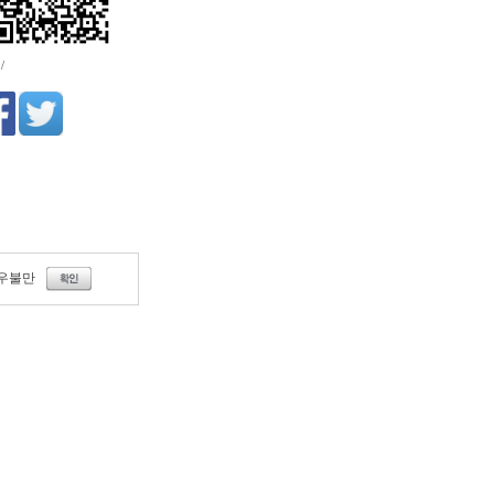
/
우불만