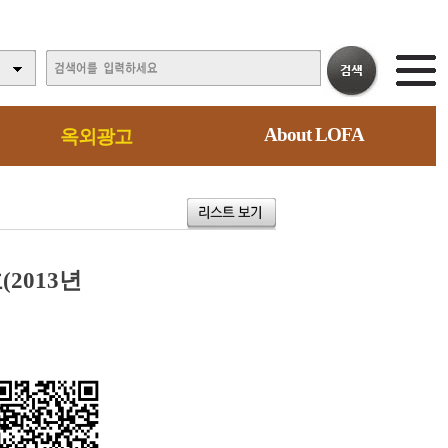
About LOFA
옥외광고
호(2013년