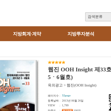
검색분류
지방회계·계약
지방투자분석
웹진 OOH Insight 제33
5ㆍ6월호)
옥외광고
>
웹진(OOH Insight)
:
32page
페이지수
:
등록날짜
2013년 06월 26일
VIEW
:
1,799
:
만족도
100점