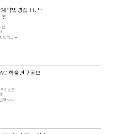
지방계약법령집 Ⅲ. 낙
기준
례집
05
1, 만족도:--
MAC 학술연구공모
모우수논문
05
 만족도:--