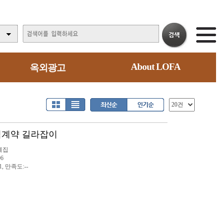
About LOFA
옥외광고
용역계약 길라잡이
례집
06
1, 만족도:--