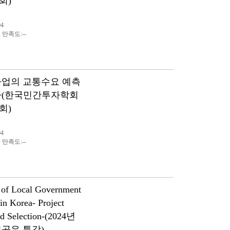
회)
표
04
, 만족도:--
사업의 교통수요 예측
가(한국민간투자학회
회)
표
04
, 만족도:--
n of Local Government
in Korea- Project
nd Selection-(2024년
공유 특강)