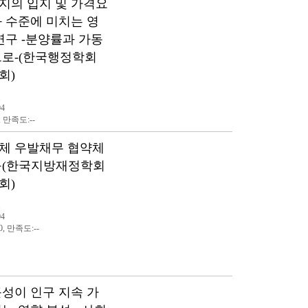
지의 입지 및 가격요
 수준에 미치는 영
연구 -분양률과 가동
으로-(한국행정학회
회)
표
04
, 만족도:--
체 우발채무 협약체
구(한국지방재정학회
회)
표
04
0, 만족도:--
성이 인구 지속 가