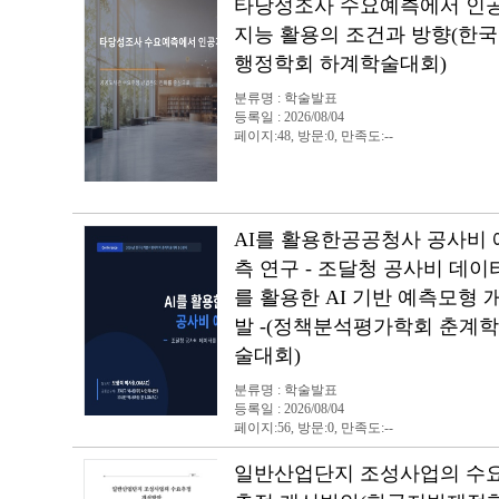
타당성조사 수요예측에서 인
지능 활용의 조건과 방향(한국
행정학회 하계학술대회)
분류명 : 학술발표
등록일 : 2026/08/04
페이지:48, 방문:0, 만족도:--
AI를 활용한공공청사 공사비 
측 연구 - 조달청 공사비 데이
를 활용한 AI 기반 예측모형 
발 -(정책분석평가학회 춘계학
술대회)
분류명 : 학술발표
등록일 : 2026/08/04
페이지:56, 방문:0, 만족도:--
일반산업단지 조성사업의 수