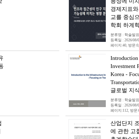
학
능성에 미치
경제지표와
교를 중심으
학회 하계
분류명 : 학술발
등록일 : 2026/08/
페이지:40, 방문:0
유
Introduction 
동
Investment 
Korea - Foc
Transportat
글로벌 지식
분류명 : 학술발
등록일 : 2026/08/
페이지:112, 방문:
업
산업단지 
계
에 관한 