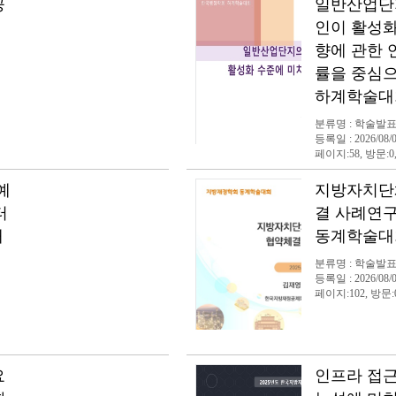
공
일반산업단
인이 활성화
향에 관한 
률을 중심
하계학술대
분류명 : 학술발
등록일 : 2026/08/
페이지:58, 방문:0
예
지방자치단
터
결 사례연
개
동계학술대
분류명 : 학술발
등록일 : 2026/08/
페이지:102, 방문:
요
인프라 접근