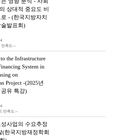
는 영향 분석 - 사회
의 상대적 중요도 비
로 - (한국지방자치
학술발표회)
표
04
, 만족도:--
to the Infrastructure
Financing System in
using on
ion Project -(2025년
공유 특강)
표
04
0, 만족도:--
조성사업의 수요추정
고찰(한국지방재정학회