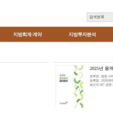
검색분류
지방회계·계약
지방투자분석
2025년 
분류명 : 법령·사
등록일 : 2026/08/
페이지:387, 방문: