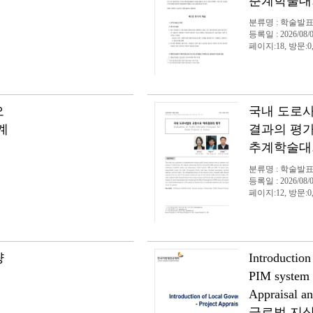
춘계학술대
분류명 : 학술발
등록일 : 2026/08/
페이지:18, 방문:0
오
국내 도로
계
결과의 평
추계학술대
분류명 : 학술발
등록일 : 2026/08/
페이지:12, 방문:0
량
Introductio
PIM system 
Appraisal a
글로벌 지식