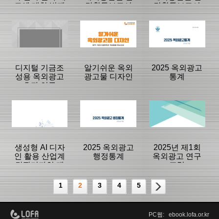
도에 대한 법제
간활동보고서
간활동보고서
고찰 및 제언
Mission2
Mission1
등록일 :
등록일 :
등록일 :
2025/12/24
2025/12/24
2025/12/24
분류명 : 연구보
분류명 : 해외통
분류명 : 해외통
고서
신원 활동보고
신원 활동보고
서
서
|
|
|
|
|
|
디지털 기금조
알기쉬운 옥외
2025 옥외광고
성용 옥외광고
광고물 디자인
통계
효과 연구
페이지:72, 방
페이지:48, 방
페이지:22, 방
문:118
문:114
문:126
등록일 :
등록일 :
등록일 :
2025/12/24
2025/12/24
2025/12/24
분류명 : 연구보
분류명 : 법령 및
분류명 : 통계자
고서
가이드
료
|
|
|
|
|
|
생성형 AI 디자
2025 옥외광고
2025년 제1회
인 활용 산업계
행정통계
옥외광고 연구
간판디자인 개
포럼
페이지:86, 방
페이지:68, 방
페이지:48, 방
발
문:92
문:161
문:141
등록일 :
등록일 :
등록일 :
1
2
3
4
5
2025/12/24
2025/11/25
2025/10/31
분류명 : 기타자
분류명 : 통계자
분류명 : 기타자
료
료
료
|
|
|
PC웹: ebook.lofa.or.kr