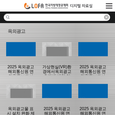
옥외광고
2025 옥외광고
가상현실(VR)환
2025 옥외광고
해외통신원 연
경에서옥외광고
해외통신원 연
간활동보고서
효과에 대한 연
간활동보고서
Mission4
구
Mission3
분류명 : 해외통
분류명 : 연구보
분류명 : 해외통
신원 활동보고
고서
신원 활동보고
서
서
|
|
|
옥외광고물 표
2025 옥외광고
2025 옥외광고
시 설치 완화 제
해외통신원 연
해외통신원 연