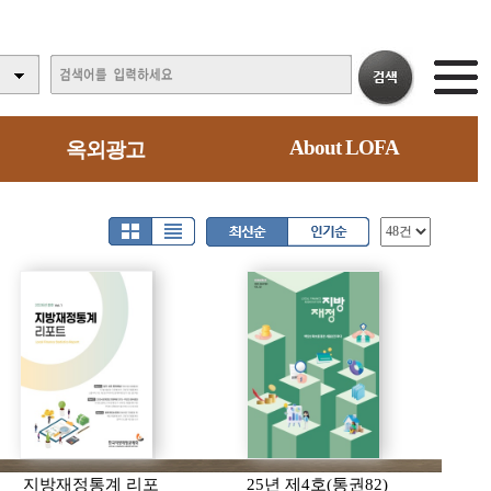
About LOFA
옥외광고
지방재정통계 리포
25년 제4호(통권82)