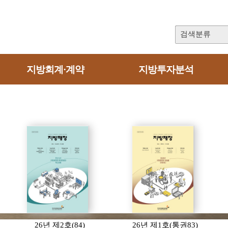
검색분류
지방회계·계약
지방투자분석
26년 제2호(84)
26년 제1호(통권83)