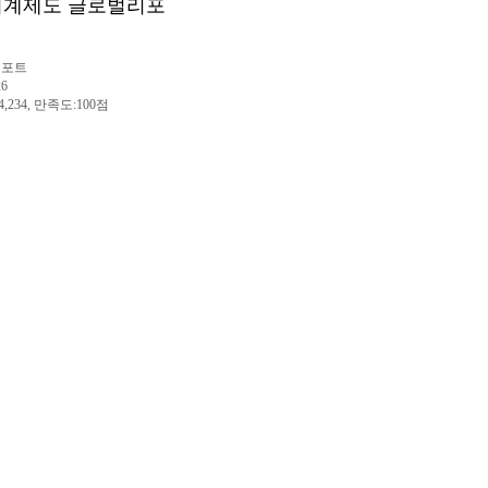
방회계제도 글로벌리포
리포트
26
4,234, 만족도:100점