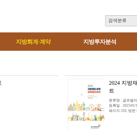
검색분류
지방회계·계약
지방투자분석
포
2024 지
트
분류명 : 글로벌
등록일 : 2025/01/
페이지:318, 방문:3