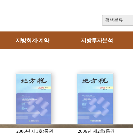
검색분류
지방회계·계약
지방투자분석
2006년 제1호(통권
2006년 제2호(통권