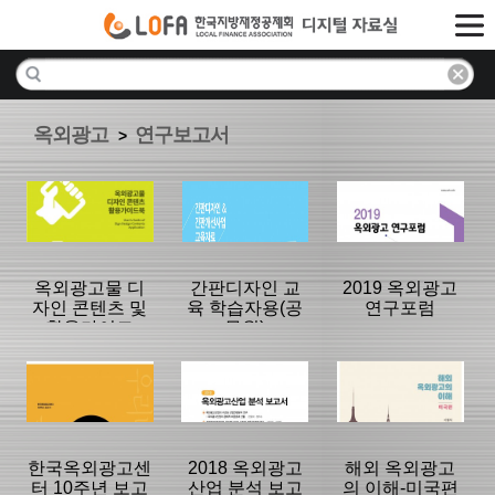
옥외광고
연구보고서
>
옥외광고물 디
간판디자인 교
2019 옥외광고
자인 콘텐츠 및
육 학습자용(공
연구포럼
활용가이드
무원)
분류명 : 연구보
분류명 : 연구보
분류명 : 연구보
고서
고서
고서
|
|
|
한국옥외광고센
2018 옥외광고
해외 옥외광고
터 10주년 보고
산업 분석 보고
의 이해-미국편