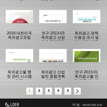
서
서
등록일 :
등록일 :
등록일 :
2018/11/23
2020/01/07
2020/02/12
분류명 : 연구보
분류명 : 연구보
분류명 : 연구보
고서
고서
고서
|
|
|
|
|
|
2018 대한민국
연구-2013-03
옥외광고 정책
옥외광고포럼
옥외광고 산업
수용성 조사 및
진흥 종합전략
개선방안 연구
페이지:196, 방
페이지:264, 방
페이지:194, 방
수립
문:85,829
문:26,904
문:13,504
등록일 :
등록일 :
등록일 :
2018/05/30
2019/01/30
2017/12/02
분류명 : 연구보
분류명 : 연구보
분류명 : 연구보
고서
고서
고서
|
|
|
|
|
|
옥외광고물 행
옥외광고 산업
연구-2013-01
정 관리 시스템
발전 종합계획
옥외광고물 안
연구
수립 연구
전 표준 매뉴얼
페이지:108, 방
페이지:96, 방
페이지:296, 방
개발
문:13,041
문:11,834
문:8,732
등록일 :
등록일 :
등록일 :
1
2
3
4
5
2018/12/21
2014/04/28
2014/10/07
분류명 : 연구보
분류명 : 연구보
분류명 : 연구보
고서
고서
고서
|
|
|
PC웹: ebook.lofa.or.kr