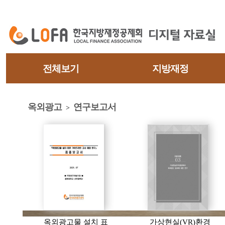
전체보기
지방재정
옥외광고
연구보고서
>
옥외광고물 설치 표
가상현실(VR)환경