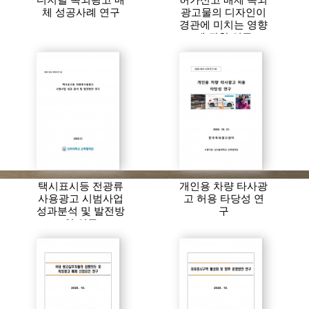
디지털 옥외광고 매
허가신고 배제 옥외
체 성공사례 연구
광고물의 디자인이
경관에 미치는 영향
에 관한 연구
택시표시등 전광류
개인용 차량 타사광
사용광고 시범사업
고 허용 타당성 연
성과분석 및 발전방
구
안 연구