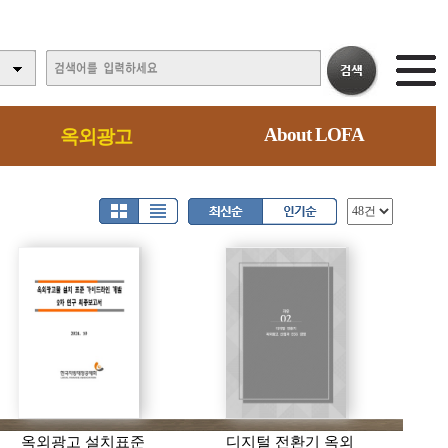
About LOFA
옥외광고
옥외광고 설치표준
디지털 전환기 옥외