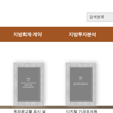
검색분류
지방회계·계약
지방투자분석
옥외광고물 표시 설
디지털 기금조성용