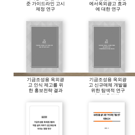
준 가이드라인 고시
에서옥외광고 효과
제정 연구
에 대한 연구
기금조성용 옥외광
기금조성용 옥외광
고 인식 제고를 위
고 신규매체 개발을
한 홍보전략 결과
위한 탐색적 연구
보고서
디지털옥외광고
(DOOH)를 중심으
로