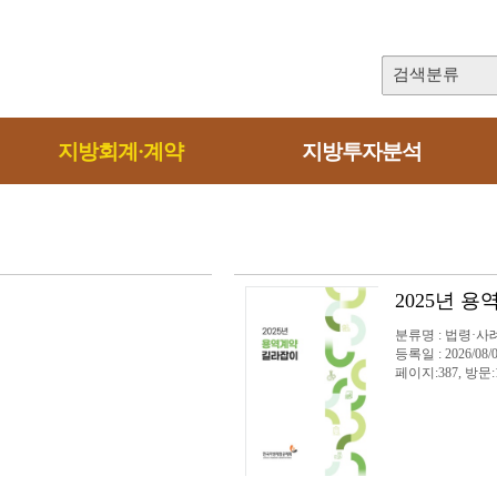
검색분류
지방회계·계약
지방투자분석
2025년 
분류명 : 법령·사
등록일 : 2026/08/
페이지:387, 방문: