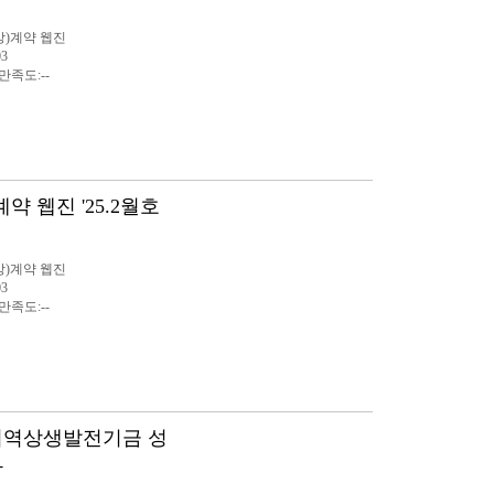
방)계약 웹진
03
 만족도:--
약 웹진 '25.2월호
방)계약 웹진
03
 만족도:--
 지역상생발전기금 성
과