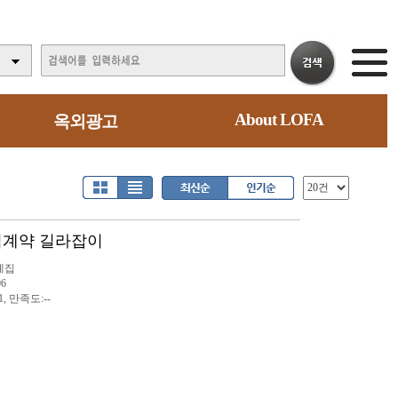
About LOFA
옥외광고
용역계약 길라잡이
례집
06
1, 만족도:--