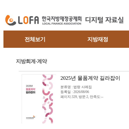
전체보기
지방재정
지방회계·계약
2025년 물품계약 길라잡이
분류명 : 법령·사례집
등록일 : 2026/08/06
페이지:329, 방문:2, 만족도:--