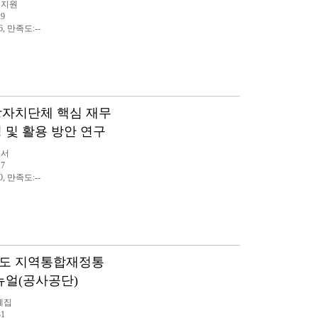
력지원
29
6, 만족도:--
지방자치단체 핵심 재무
 및 활용 방안 연구
고서
17
0, 만족도:--
연도 지역통합재정통
뉴얼(공사공단)
례집
31