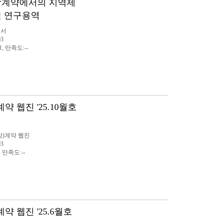
지방계약에서의 지역제
선 연구용역
고서
03
1, 만족도:--
약 웹진 '25.10월호
방)계약 웹진
03
, 만족도:--
약 웹진 '25.6월호