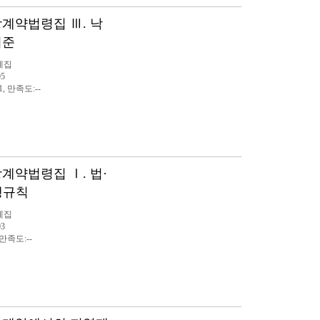
지방계약법령집 Ⅲ. 낙
기준
례집
05
1, 만족도:--
방계약법령집 Ⅰ. 법·
행규칙
례집
03
 만족도:--