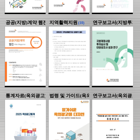
공공(지방)계약 웹진
지역활력지원
연구보고서(지방투자분
(43)
(10)
통계자료(옥외광고)
법령 및 가이드(옥외광고)
연구보고서(옥외광고)
(25)
(19)