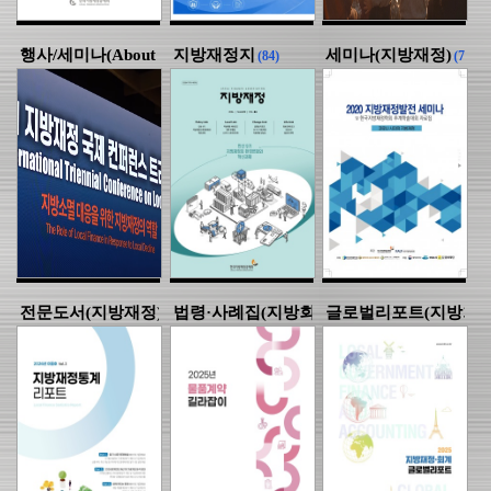
행사/세미나(About LOFA)
지방재정지
세미나(지방재정)
(16)
(84)
(74)
전문도서(지방재정)
법령·사례집(지방회계·계약)
글로벌리포트(지방회계
(16)
(36)